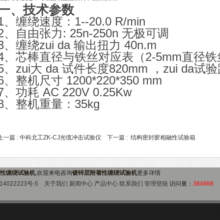
一、技术参数
1、缠绕速度：1--20.0 R/min
2、自由张力: 25n-250n 无极可调
3、缠绕zui da 输出扭力 40n.m
4、芯棒直径与铁丝对应表（2-5mm直径铁
5、zui大 da 试件长度820mm ，zui da试
6、整机尺寸 1200*220*350 mm
7、功耗 AC 220V 0.25Kw
8、整机重量：35kg
上一篇 :
中科北工ZK-CJ光缆冲击试验仪
下一篇 :
结构密封胶相融性试验箱
性缠绕试验机
,欢迎来电咨询
镀锌层附着性缠绕试验机
更多详情
14022223号-5
关于我们
新闻中心
产品中心
联系我们
管理登陆
访问量：
384988