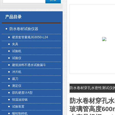
产品目录
防水卷材试验仪器
硬质套管量规JG3050-L24
夹具
试验机
试验仪
建筑涂料不透水试验漏斗
冲片机
裁刀
测定仪
防水卷材穿孔水密性测试仪
邵氏硬度计A型
防水卷材穿孔水
恒温油浴锅
试验装置
玻璃管高度600
哑铃制样机