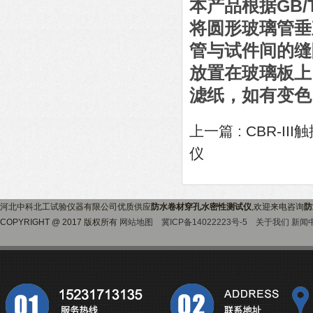
本产品根据GB/
将圆形玻璃管垂
管与试件间的缝隙
放置在玻璃板上
滤纸，如有变色
上一篇 :
CBR-I
仪
河北中科北工试验仪器有限公司优质供应
防水卷材穿孔水密性测试仪
,欢迎来电咨询
防
COPYRIGHT @ 2017 版权所有
网站地图
冀ICP备14022223号-5
关于我们
新闻