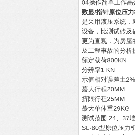
04操作简单工作高
数显/指针原位压力
是采用液压系统，
设备，比测试砖及
更为直观，为房屋
及工程事故的分析
额定载荷800KN
分辨率1 KN
示值相对误差土2
蕞大行程20MM
挤限行程25MM
蕞大单体重29KG
测试范围.24、37
SL-80型原位压力