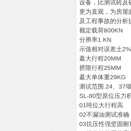
设备，比测试砖及
更为直观，为房屋
及工程事故的分析
额定载荷800KN
分辨率1 KN
示值相对误差土2
蕞大行程20MM
挤限行程25MM
蕞大单体重29KG
测试范围.24、37
SL-80型原位压力
01吨位大行程高
02不漏油测试准确
03抗压性强坚固耐