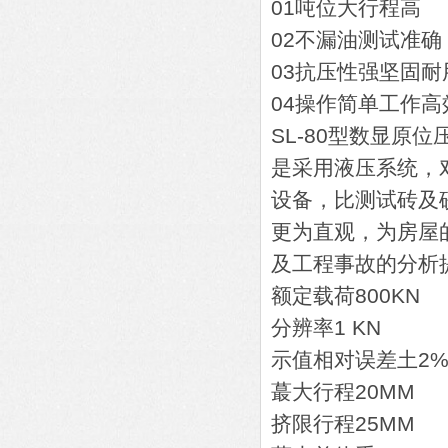
01吨位大行程高
02不漏油测试准确
03抗压性强坚固耐
04操作简单工作高
​SL-80型数显原位
是采用液压系统，
设备，比测试砖及
更为直观，为房屋
及工程事故的分析
额定载荷800KN
分辨率1 KN
示值相对误差土2
蕞大行程20MM
挤限行程25MM