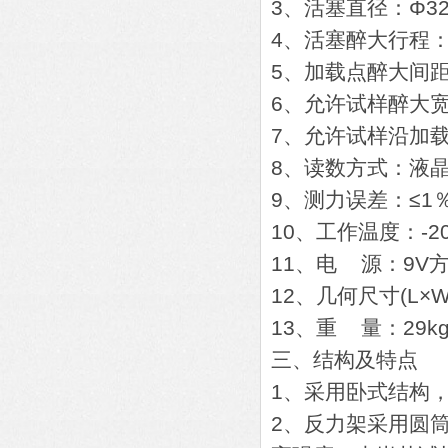
3、活塞直径：Φ3
4、活塞醉大行程：
5、加载点醉大间距
6、允许试样醉大宽
7、允许试样沿加
8、读数方式：液
9、测力误差：≤1％
10、工作温度：-2
11、电 源：9V
12、几何尺寸(L×W
13、重 量：29k
三、结构及特点
1、采用卧式结构
2、反力架采用圆