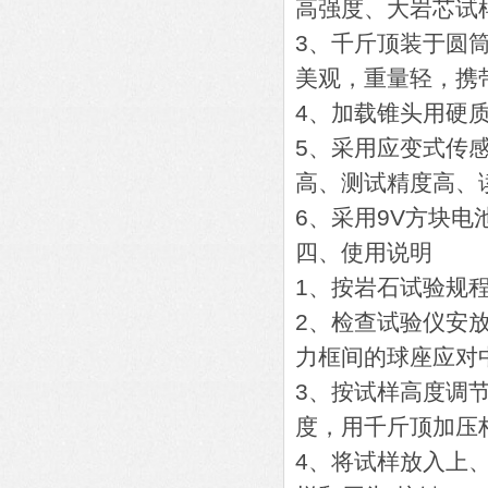
高强度、大岩芯试
3、千斤顶装于圆
美观，重量轻，携
4、加载锥头用硬
5、采用应变式传
高、测试精度高、
6、采用9V方块
四、使用说明
1、按岩石试验规
2、检查试验仪安
力框间的球座应对
3、按试样高度调
度，用千斤顶加压
4、将试样放入上