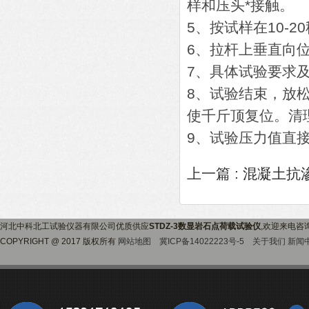
样和压头*接触。
5、按试样在10-
6、拉杆上垂直向
7、具体试验要求
8、试验结束，放
使千斤顶复位。清
9、试验压力值直
上一篇 :
混凝土抗
河北中科北工试验仪器有限公司优质供应
STDZ-3数显岩石点荷载试验仪
,欢迎来电咨
COPYRIGHT @ 2017 版权所有
网站地图
冀ICP备14022223号-5
关于我们
新闻