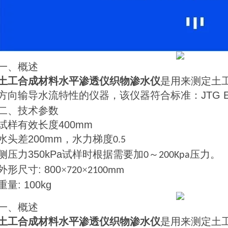
一、概述
土工合成材料水平渗透仪织物渗水仪
是用来测定土
方向输导水流特性的仪器，该仪器符合标准：
JTG 
二、技术参数
试样有效长度
400mm
水头差
200mm
，水力梯度
0.5
侧压力
350kPa
试样时根据需要加
～
压力。
0
200Kpa
外形尺寸
: 800
×
×
720
2100mm
重量
: 100kg
一、概述
土工合成材料水平渗透仪织物渗水仪
是用来测定土