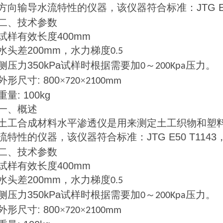
方向输导水流特性的仪器，该仪器符合标准：
JTG 
二、技术参数
试样有效长度
400mm
水头差
200mm
，水力梯度
0.5
侧压力
350kPa
试样时根据需要加
～
压力。
0
200Kpa
外形尺寸
: 800
×
×
720
2100mm
重量
: 100kg
一、概述
土工合成材料水平渗透仪是用来测定土工织物和塑
流特性的仪器，该仪器符合标准：
JTG E50 T1143
二、技术参数
试样有效长度
400mm
水头差
200mm
，水力梯度
0.5
侧压力
350kPa
试样时根据需要加
～
压力。
0
200Kpa
外形尺寸
: 800
×
×
720
2100mm