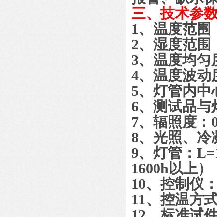
三、
技术参
1
、温度范围
2
、湿度范围
3
、温度均匀
4
、温度波动
5
、灯管内中
6
、测试品与
7
、辐照度：
8
、光照、冷
9
、灯管：
L=
1600h
以上）
10
、控制仪
11
、控温方
12
、标准试