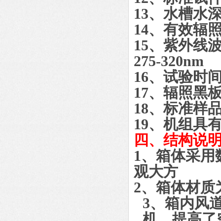
13
、水槽水
14
、有效辐
15
、紫外线
2
75
-3
20
nm
16
、试验时
17
、辐照黑
18
、标准样
19
、机组具
四、结构说
1
、箱体采用
观大方
2
、箱体材质
3
、箱内风
机、提高了