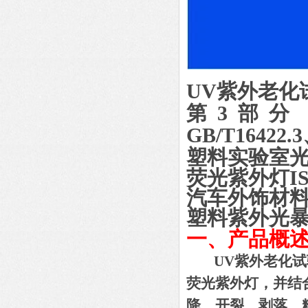
UV紫外老化
第
3部分：荧
GB/T16422.
塑料实验室
荧光紫外灯
I
汽车外饰材
塑料紫外光
一、产品概
UV紫外老化试
荧光紫外灯，并结
降、开裂、剥落、