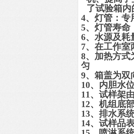
了试验箱内
4
、灯管：专
5
、灯管寿命
6
、水源及耗
7
、在工作室
8
、加热方式
匀
9
、箱盖为双
10
、内胆水
11
、试样架
12
、机组底
13
、排水系
14
、试样品
15
、喷淋系