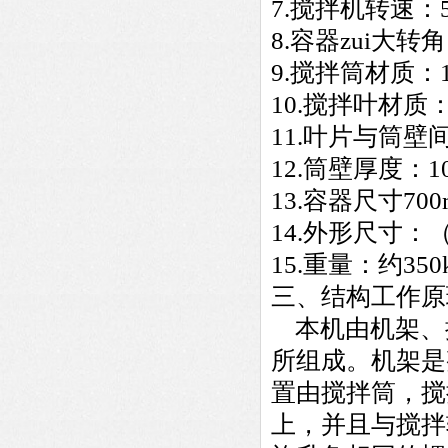
7.搅拌机转速：5
8.容器zui大转角
9.搅拌筒材质：1
10.搅拌叶材质：
11.叶片与筒壁
12.筒壁厚度：1
13.容器尺寸700
14.外形尺寸：（长
15.重量：约
350
三、
结构工作原
本机由机架、
所组成。机架是
置由搅拌筒，搅
上，并且与搅拌