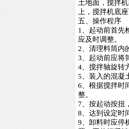
土地面，搅拌机
上，搅拌机底座
五、
操作程序
1、起动前首先
应及时调整。
2、清理料筒内
3、起动前应将
4、搅拌轴旋转
5、装入的混凝
6、根据搅拌时
整。
7、按起动按扭
8、达到设定时
9、卸料时应停