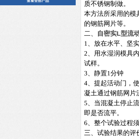
查看全部产品
质不锈钢制做
。
本方法所采用的模
的钢筋网片等。
二、
自密实L型流
1、
放在水平、坚
2、
用水湿润模具
试样。
3
、
静置1分钟
4
、
提起活动门，
凝土通过钢筋网片
5
、
当混凝土停止
即是否流平。
6
、
整个试验过程须
三、
试验结果的评