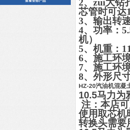
2、zui大钻
查看全部产品
芯管时可达1
3、输出转速
4、功率：5.
机
）
5、机重：11
6、施工环境
7、施工环境
8、外形尺寸：
HZ-20汽油机混
10.5马
注：本店可
使用取芯机
转换头需要