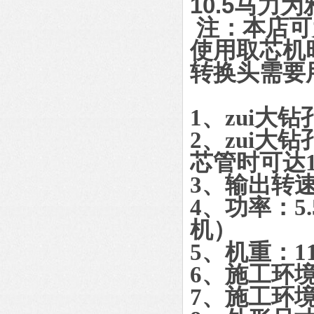
10.5马
注：本店可
使用取芯机
转换头需要
1、zui大钻
2、zui大钻
芯管时可达1
3、输出转速
4、功率：5.
机
）
5、机重：11
6、施工环境
7、施工环境