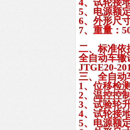
4、试轮接地压
5、电源额定功
6、外形尺寸：
7、重量：50
二、标准依
全自动车辙
JTGE20-201
三、全自动
1、位移检测
2、温控控制
3、试验轮升
4、试轮接地压
5、电源额定功