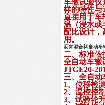
车辙试验仪
样的特性与
直接用于车
温（浸水或
配比设计，
用。
沥青混合料自动车
二、标准依
全自动车辙
JTGE20-201
三、全自动
1、位移检测
2、温控控制
3、试验轮升