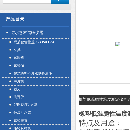
产品目录
防水卷材试验仪器
硬质套管量规JG3050-L24
夹具
试验机
试验仪
建筑涂料不透水试验漏斗
冲片机
裁刀
测定仪
橡塑低温脆性温度测定仪的
邵氏硬度计A型
橡塑低温脆性温度
恒温油浴锅
试验装置
特点及用途：
哑铃制样机