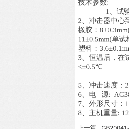
技术参数:
1、试验温度
2、冲击器中心
橡胶：8±0.3m
11±0.5mm(单试
塑料：3.6±0
3、恒温后，在
<±0.5℃
4、冲头半径
5、冲击速度：2±0
6、电 源: AC38
7、外形尺寸：110
8、主机重量: 12
上一篇 :
GB200