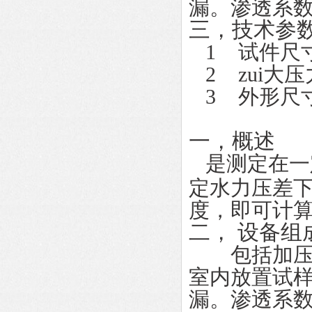
漏。渗透系数
三，技术参
1 试件尺
2 zui大压
3 外形尺寸：6
一，概述
是测定
在一
定水力压差
度，即可计
二，
设备
组
包括加压系
室内放置试
漏。渗透系数