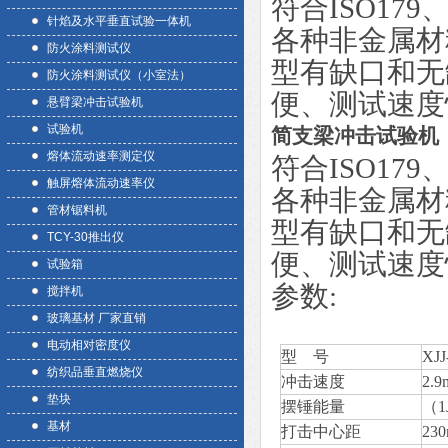
符合ISO179
针焰及水平垂直试验一体机
各种非金属材
防火涂料测试仪
型有缺口和无
防火涂料测试仪（小室法）
便、测试速度
悬臂梁冲击试验机
试验机
简支梁冲击试验机
熔体流动速率测定仪
符合ISO179
触屏熔体流动速率仪
各种非金属材
管材锯料机
型有缺口和无
TCY-30推出仪
便、测试速度
试验箱
参数:
搅拌机
玻璃基材 厂家直销
电动相对密度仪
型 号
XJJ
纺织品垂直燃烧仪
冲击速度
2.
垫块
摆锤能量
（1
基材
打击中心距
23