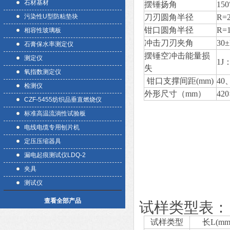
石材基材
摆锤扬角
150
污染性U型防粘垫块
刀刃圆角半径
R=
钳口圆角半径
R=
相容性玻璃板
冲击刀刃夹角
30±
石膏保水率测定仪
摆锤空冲击能量损
测定仪
1J
失
氧指数测定仪
钳口支撑间距(mm)
40
检测仪
外形尺寸（mm）
420
CZF-5455纺织品垂直燃烧仪
标准高温流淌性试验板
电线电缆专用刨片机
定压压缩器具
漏电起痕测试仪LDQ-2
夹具
测试仪
查看全部产品
试样类型表：
试样类型
长L(mm