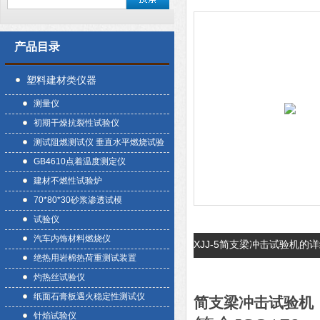
产品目录
塑料建材类仪器
测量仪
初期干燥抗裂性试验仪
测试阻燃测试仪 垂直水平燃烧试验
GB4610点着温度测定仪
建材不燃性试验炉
70*80*30砂浆渗透试模
试验仪
汽车内饰材料燃烧仪
XJJ-5简支梁冲击试验机的
绝热用岩棉热荷重测试装置
灼热丝试验仪
纸面石膏板遇火稳定性测试仪
简支梁冲击试验机
针焰试验仪