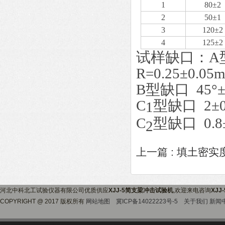
1
80±2
2
50±1
3
120±2
4
125±2
试样缺口：A型
R=0.25±0.05
B型缺口 45°
C
型缺口 2±
1
C
型缺口 0.
2
上一篇 :
填土密实
河北中科北工试验仪器有限公司优质供应
XJJ-5简支梁冲击试验机
,欢迎来电咨询
XJ
COPYRIGHT @ 2017 版权所有
网站地图
冀ICP备14022223号-5
关于我们
新闻