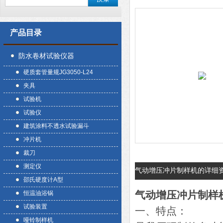
产品目录
防水卷材试验仪器
硬质套管量规JG3050-L24
夹具
试验机
试验仪
建筑涂料不透水试验漏斗
冲片机
裁刀
测定仪
气动增压冲片制样机的详细
邵氏硬度计A型
气动增压冲片制样
恒温油浴锅
试验装置
一、特点：
哑铃制样机