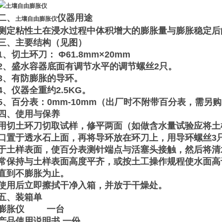
二、
仪器用途
土壤自由膨胀仪
测定粘性土在浸水过程中体积增大的膨胀量与膨胀稳定后
三、主要结构（见图）
1、切土环刀： Φ61.8mm×20mm
2、盛水容器底面有调节水平的调节螺丝2只。
3、有防膨胀的导环。
4、仪器全重约2.5KG。
5、百分表：0mm-10mm（出厂时不附带百分表，需另
四、使用与保养
用切土环刀切取试样，修平两面（如做含水量试验应将土
口置于透水石上面，再将导环放在环刀上，用导环螺丝3
于土样表面，使百分表测针端点与活塞头接触，然后将清
常保持与土样表面高度平齐，或按土工操作规程使水面高
直到不膨胀为止。
使用后立即擦拭干净入箱，并放于干燥处。
五、装箱单
膨胀仪 一台
产品使用说明书 一份