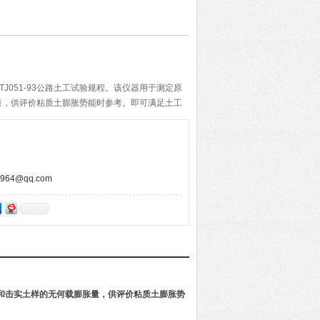
及JTJ051-93公路土工试验规程。该仪器用于测定原
量，供评价粘质土膨胀势能时参考。即可满足土工
。
64@qq.com
原状土和击实土样的无何载膨胀量，供评价粘质土膨胀势