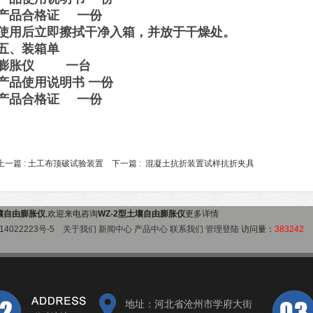
产品合格证 一份
使用后立即擦拭干净入箱，并放于干燥处。
五、装箱单
膨胀仪 一台
产品使用说明书 一份
产品合格证 一份
上一篇 :
土工布顶破试验装置
下一篇 :
混凝土抗折装置试样抗折夹具
土壤自由膨胀仪
,欢迎来电咨询
WZ-2型土壤自由膨胀仪
更多详情
14022223号-5
关于我们
新闻中心
产品中心
联系我们
管理登陆
访问量：
383242
地址：河北省沧州市学府大街