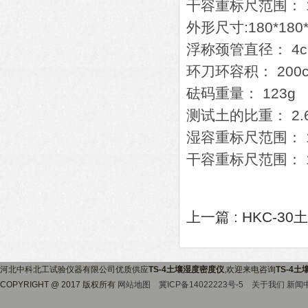
干容重标尺范围： 1.0
外形尺寸:180*180*
浮称颈管直径： 4cm
环刀环容积： 200c
砝码重量： 123g
测试土的比重： 2.60 
湿容重标尺范围： 1.2
干容重标尺范围： 1.0
上一篇 :
HKC-3
河北中科北工试验仪器有限公司优质供应
TS-4土壤湿度密度仪
,欢迎来电咨询
TS-4
COPYRIGHT @ 2017 版权所有
网站地图
冀ICP备14022223号-5
关于我们
新闻