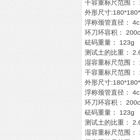
干容重标尺范围： 1.0
外形尺寸:180*180*
浮称颈管直径： 4cm
环刀环容积： 200c
砝码重量： 123g
测试土的比重： 2.60 
湿容重标尺范围： 1.2
干容重标尺范围： 1.0
外形尺寸:180*180*
浮称颈管直径： 4cm
环刀环容积： 200c
砝码重量： 123g
测试土的比重： 2.60 
湿容重标尺范围： 1.2