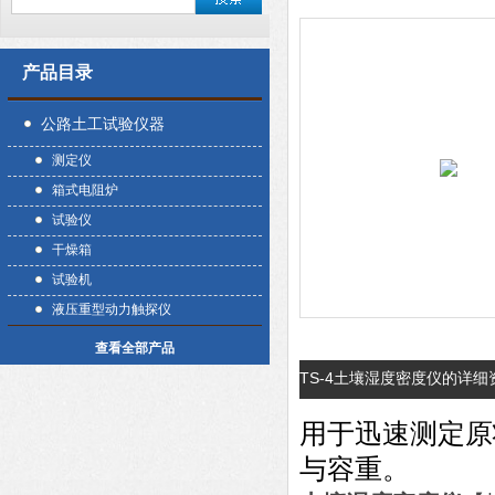
产品目录
公路土工试验仪器
测定仪
箱式电阻炉
试验仪
干燥箱
试验机
液压重型动力触探仪
查看全部产品
TS-4土壤湿度密度仪的详细
用于迅速测定原
与容重。