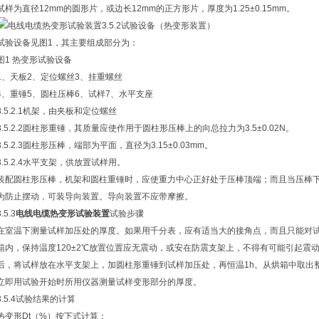
试样为直径12mm的圆形片，或边长12mm的正方形片，厚度为1.25±0.15mm。
3.5.2试验设备（热变形装置）
试验设备见图1，其主要组成部分为：
图1 热变形试验设备
1、天板2、定位螺丝3、挂重螺丝
4、重锤5、圆柱压棒6、试样7、水平支座
3.5.2.1机架，由夹板和定位螺丝
3.5.2.2圆柱形重锤，其质量应使作用于圆柱形压棒上的向总拉力为3.5±0.02N。
3.5.2.3圆柱形压棒，端部为平面，直径为3.15±0.03mm。
3.5.2.4水平支架，供放置试样用。
装配圆柱形压棒，机架和圆柱重锤时，应使重力中心正好处于压棒顶端；而且当压棒
为防止摆动，可装导向装置。导向装置不应带摩擦。
3.5.3
电线电缆热变形试验装置
试验步骤
在室温下测量试样加压处的厚度。如果用千分表，应有适当大的接角点，而且只能对
箱内，保持温度120±2℃放置位置应无震动，或安在防震支架上，不得有可能引起震
后，将试样放在水平支架上，加圆柱形重锤到试样加压处，再恒温1h。从烘箱中取出
立即用试验开始时所用仪器测量试样变形部分的厚度。
3.5.4试验结果的计算
热变形Dt（%）按下式计算：