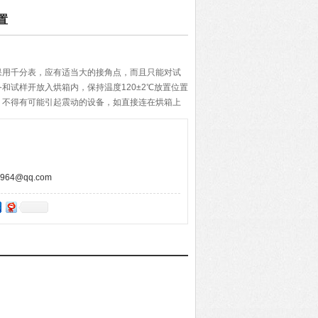
置
果用千分表，应有适当大的接角点，而且只能对试
和试样开放入烘箱内，保持温度120±2℃放置位置
，不得有可能引起震动的设备，如直接连在烘箱上
样放在水平支架上，加圆柱形重锤到试样加压处，
试验设备，在室温下冷却1h。然后取下试样，立即
样变形
64@qq.com