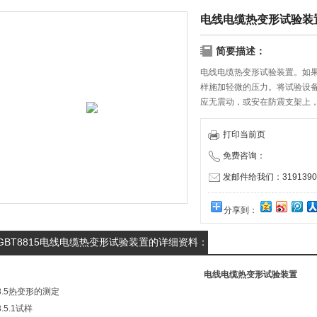
电线电缆热变形试验装
简要描述：
电线电缆热变形试验装置。如
样施加轻微的压力。将试验设备
应无震动，或安在防震支架上
的空气搅拌装置，1h后，将试
再恒温1h。从烘箱中取出整个
打印当前页
用试验开始时所用仪器测量试
免费咨询：
发邮件给我们：31913909
分享到：
GBT8815电线电缆热变形试验装置的详细资料：
电线电缆热变形试验装置
3.5热变形的测定
3.5.1试样