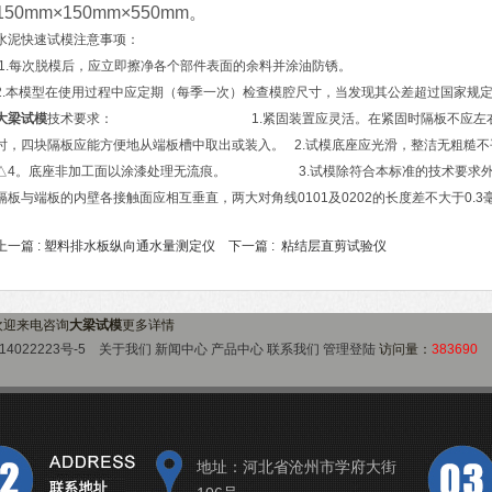
150mm×150mm×550mm。
水泥快速试模注意事项：
1.每次脱模后，应立即擦净各个部件表面的余料并涂油防锈。
2.本模型在使用过程中应定期（每季一次）检查模腔尺寸，当发现其公差
大梁试模
技术要求： 1.紧固装置应灵活。在紧固时隔板不应左右倾斜，
时，四块隔板应能方便地从端板槽中取出或装入。 2.试模底座应光滑，整洁无粗糙
△4。底座非加工面以涂漆处理无流痕。 3.试模除符合本标准的技术要求外
隔板与端板的内壁各接触面应相互垂直，两大对角线0101及0202的长度差不大于0.3
上一篇 :
塑料排水板纵向通水量测定仪
下一篇 :
粘结层直剪试验仪
欢迎来电咨询
大梁试模
更多详情
14022223号-5
关于我们
新闻中心
产品中心
联系我们
管理登陆
访问量：
383690
地址：河北省沧州市学府大街