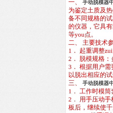
一、
手动脱模器
为鉴定土质及热
备不同规格的试
的仪器，它具有
等you点。
二、 主要技术
1． 起重调整zu
2． 脱模规格：∮1
3． 根据用户
以脱出相应的试
三、
手动脱模器
1． 工作时模
2． 用手压动
板后，继续使千