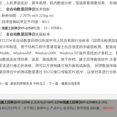
示，人机界面友好，易学易用。机内数据分析，现场查看测量结果。 存
二、
全自动数显回弹仪
技术指标
1.
标称动能：2.207N.m(0.225kg.m)
2.
回弹值钢砧率定平均值：80±2
3.
：10－60MPa
混凝土回弹仪HT-225W
范围
三、
全自动数显回弹仪
依据标准
HT225W全自动数显回弹仪依据中华人民共和国行业标准《回弹法检测混凝土抗
设计和制造。用于结构工程中普通混凝土抗压强度的非破损检测。 配套处理软
WinMe、WindowsXP、Windows2000、Windows NT操作系统
始数据及处理结果、波形、曲线图等，便于存档。建立回弹曲线软件:主
泵送进行修正的表格。用可以方便地建立地方曲线或曲线。 回弹数据传输
显回弹仪中的测试数据通过
RS232
接口传输至
PC
机中，以便对其进行分析
上一篇 :
胶粘剂劈裂夹具 中科北工
下一篇 :
橡胶压缩变形
W混凝土回弹仪HT-225W
,欢迎来电咨询
HT-225W混凝土回弹仪HT-225W
更多详情
14022223号-5
关于我们
新闻中心
产品中心
联系我们
管理登陆
访问量：
383242