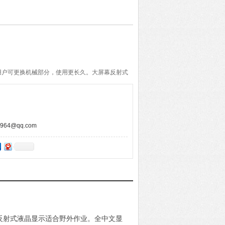
。用户可更换机械部分，使用更长久。大屏幕反射式
文显示，人机界面友好，易学易用。机内数据分
数据可传输至计算机处理。
kg.m）
2
64@qq.com
幕反射式液晶显示适合野外作业。全中文显