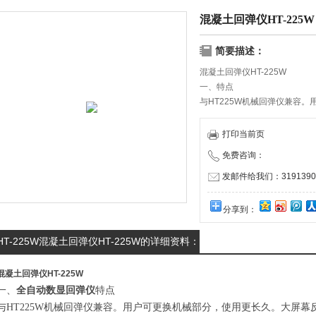
混凝土回弹仪HT-225W
简要描述：
混凝土回弹仪HT-225W
一、特点
与HT225W机械回弹仪兼容
液晶显示适合野外作业。全中
析，现场查看测量结果。 存储
打印当前页
二、技术指标
免费咨询：
1.标称动能：2.207N.m（0.225
2.回弹值钢砧率定平均值：80±
发邮件给我们：31913909
分享到：
HT-225W混凝土回弹仪HT-225W的详细资料：
混凝土回弹仪HT-225W
一、
全自动数显回弹仪
特点
与HT225W机械回弹仪兼容。用户可更换机械部分，使用更长久。大屏