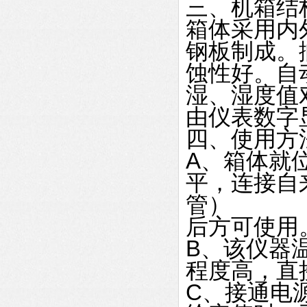
三、机箱结
箱体采用内
钢板制成。
蚀性好。自
湿、湿度值
由仪表数字
四、使用方
A、箱体就
平，连接自
管）
后方可使用
B、该仪器
程度高，直
C、接通电