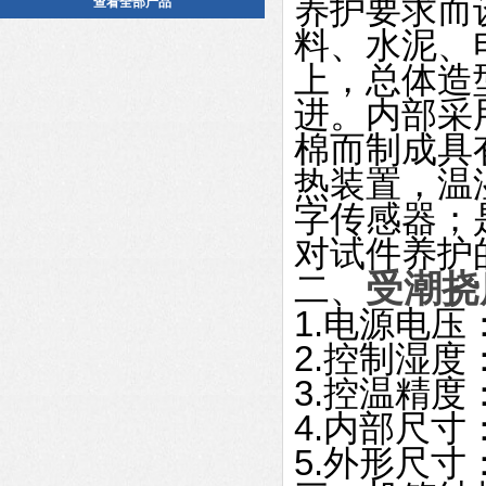
养护要求而
查看全部产品
料、水泥、
上，总体造
进。内部采
棉而制成具
热装置，温
字传感器；
对试件养护
受潮挠
二、
1.电源电压：
2.控制湿度：
3.控温精度
4.内部尺寸：7
5.外形尺寸：8