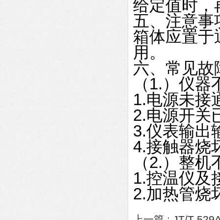
给定值时，
五、注意事
箱体应置于
用。
六、常见故
（1.）仪
1.电源未
2.电源开
3.仪表输
4.接触器
（2.）整机
1.控温仪
2.加热管
上一篇 :
JT/T-5