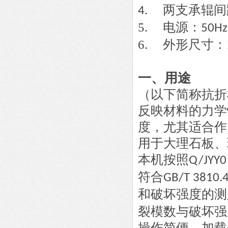
两支承辊间
4.
5
电源：
.
50Hz
6
外形尺寸：
.
一、
用途
（以下简称抗折
反映材料的力学
度，尤其适合作
用于大理石板、
本机按照
Q/JYY0
符合
GB/T 3810.
和破坏强度的测
裂模数与破坏强
操作简便、加载平