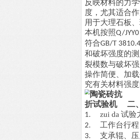
反映材料的力学
度，尤其适合作
用于大理石板、
本机按照
Q/JYY0
符合
GB/T 3810.
和破坏强度的测
裂模数与破坏强
操作简便、加载平
究有关材料强度的较
二
zui da 试
1.
工作台行程
2.
支承辊、压
3.