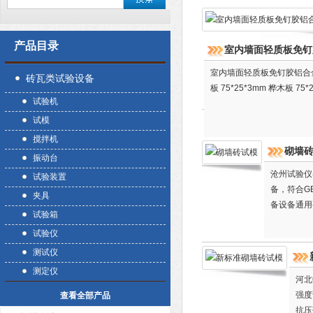
产品目录
室内墙面轻质板免钉
室内墙面轻质板免钉胶铝合金
砖瓦类试验设备
板 75*25*3mm 桦木板 75*
试验机
试模
搅拌机
砌墙
振动台
沧州试验仪
试验装置
备，符合GB
夹具
备设备通用
试验箱
试验仪
测试仪
测定仪
河北
强度
查看全部产品
抗压