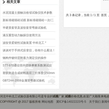
相关文章
水泥混凝土接触法收缩试验仪技术参数
共 3 条记录，当前 1 / 1 页 
新标准砌墙砖试模 新标准砌墙砖一次/二
次成型试模
半硬质套管及波纹套管弯曲试验机
液压重型动力触探仪使用方法
波纹管柔韧性试验装置 中科北工 *
谈谈对于手持式应变仪，你有什么看法！
钢构件镀锌层附着力测定仪的操作
STT-970通信管内壁静摩擦系数测试仪
塑胶跑道合成材料面层三针厚度仪50mm
GBT244-2008金属管弯曲试验机
河北中科北工试验仪器有限公司是专业的
试模
厂家,
试模
价格优惠,欢迎广大顾客来电
COPYRIGHT @ 2017 版权所有
网站地图
冀ICP备14022223号-5
关于我们
新闻