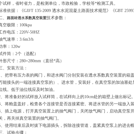
个试样，省时省力，是检测单位，市政检验，学校等*
检测工具。
标准依据：《GJJ/T 135-2009 透水水泥混凝土路面技术规范》《GBT 259
二、
技术参数：
路面砖透水系数真空装置
真空极限：100kpa
工作电压：220V-50HZ
抽气速率：3.6m3/h
功率：120w
试件筒：2个（选配）
外形尺寸：280×280
mm
（直径*高）
三、
安装方法：
1、
把带有压力表的阀门，和进水阀门分别安装在
透水系数真空装置
的箱
万能接头的
一端
连接真空泵的）、进水管，安装好，在真空泵的加油塞处加
位线。低于油位线应及时加油。
2、将准备好的试样放入试样筒，在试样向上的10cm处的
箱
壁上做出标记
3、将舱盖盖好，检查各个连接管是否连接紧密。将进水管的另一端放入
4、插上电源，打开真空装置上的抽气阀门，关闭放气阀门，启动真空泵
关，再关掉真空装置的抽气阀门。
5、使用结束后及时拔下电源插头，拆除连接管道，盖紧真空泵上的进去
三、
试验步骤：