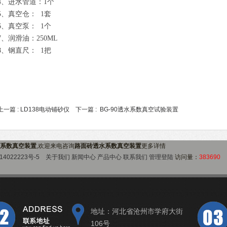
4、进水管道：1个
5、真空仓： 1套
6、真空泵： 1个
7、润滑油：250ML
8、钢直尺： 1把
上一篇 :
LD138电动铺砂仪
下一篇 :
BG-90透水系数真空试验装置
系数真空装置
,欢迎来电咨询
路面砖透水系数真空装置
更多详情
14022223号-5
关于我们
新闻中心
产品中心
联系我们
管理登陆
访问量：
383690
地址：河北省沧州市学府大街
106号