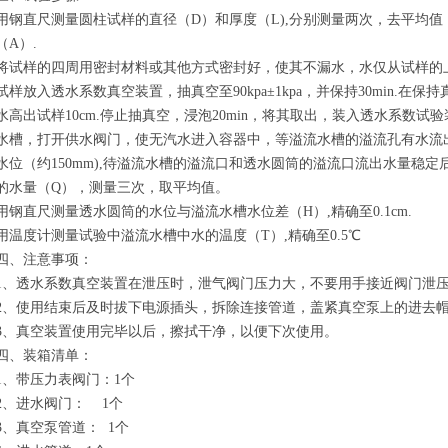
用钢直尺测量圆柱试样的直径（D）和厚度（L),分别测量两次，去平均值，
（A）.
将试样的四周用密封材料或其他方式密封好，使其不漏水，水仅从试样的
试样放入透水系数真空装置，抽真空至90kpa±1kpa，并保持30min.
水高出试样10cm.停止抽真空，浸泡20min，将其取出，装入透水系数
水槽，打开供水阀门，使无汽水进入容器中，等溢流水槽的溢流孔有水流
水位（约150mm),待溢流水槽的溢流口和透水圆筒的溢流口流出水量稳
的水量（Q），测量三次，取平均值。
用钢直尺测量透水圆筒的水位与溢流水槽水位差（H）,精确至0.1cm.
用温度计测量试验中溢流水槽中水的温度（T）,精确至0.5℃
四、
注意事项：
1、
透水系数真空装置
在泄压时，泄气阀门压力大，不要用手接近阀门泄
2、使用结束后及时拔下电源插头，拆除连接管道，盖紧真空泵上的进去
3、真空装置使用完毕以后，擦拭干净，以便下次使用。
四、
装箱清单：
1、带压力表阀门：1个
2、进水阀门： 1个
3、真空泵管道： 1个