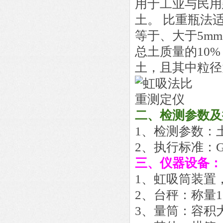
用于工业与民用
土。 比重瓶法
等于、大于5m
总土质量的10
土，且其中粒径
二、检测参数
1
、
检测参数：
2
、
执行标准：GB
三、仪器设备：
1、虹吸筒装置
2、台秤：称量1
3、量筒：容积大于