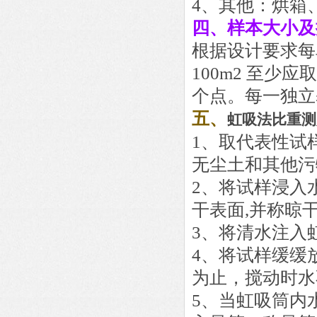
4、其他：烘箱、
四、样本大小及
根据设计要求每
100m2 至少应
个点。每一独立
五、
虹吸法比重测
1、取代表性试样
无尘土和其他污
2、将试样浸入
干表面,并称晾
3、将清水注入
4、将试样缓缓
为止，搅动时水
5、当虹吸筒内