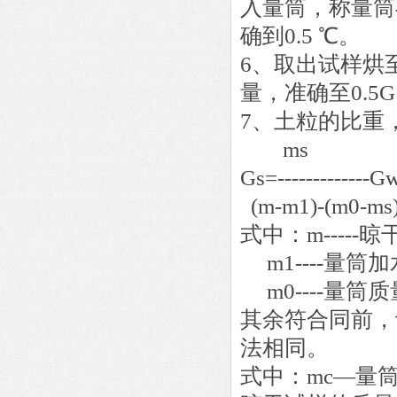
入量筒，称量筒
确到0.5 ℃。
6、取出试样烘
量，准确至0.5
7、土粒的比重
ms
Gs=-------------G
(m-m1)-(m0-ms
式中：m-----
m1----量筒
m0----量筒质
其余符合同前，计
法相同。
式中：mc—量筒