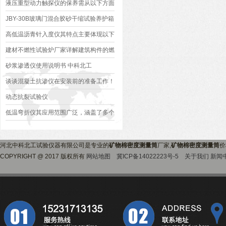
看下文
液压重型动力触探仪的保养需从以下方面
入手
JBY-30B玻璃门混合胶砂干缩试验养护箱
工作原理与使用说明
高低温沥青针入度仪其特点主要体现以下
方面
建材不燃性试验炉厂家详解建筑构件的燃
烧性能
砂浆渗透仪使用说明书 中科北工
谈谈混凝土抗渗仪在安装前的准备工作！
动态抗裂试验仪
低温弯折仪其应用范围广泛，涵盖了多个
行业和领域
河北中科北工试验仪器有限公司是专业的
矿物棉密度测量筒
厂家,
矿物棉密度测量筒
价
COPYRIGHT @ 2017 版权所有
网站地图
冀ICP备14022223号-5
关于我们
新闻