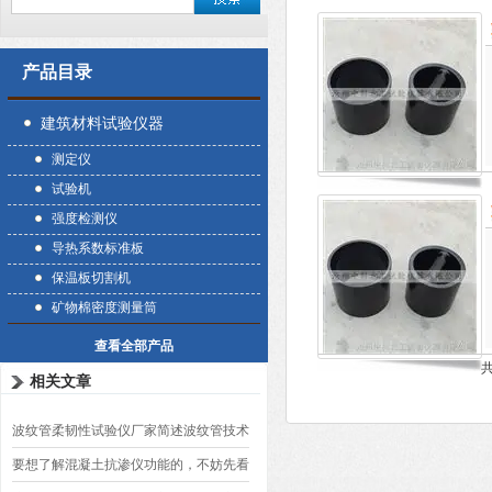
产品目录
建筑材料试验仪器
测定仪
试验机
强度检测仪
导热系数标准板
保温板切割机
矿物棉密度测量筒
查看全部产品
共
相关文章
波纹管柔韧性试验仪厂家简述波纹管技术
要求
要想了解混凝土抗渗仪功能的，不妨先看