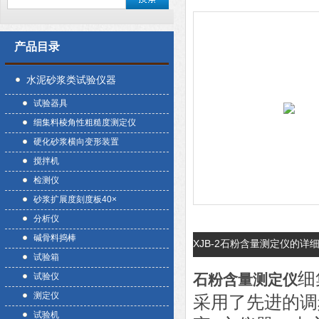
产品目录
水泥砂浆类试验仪器
试验器具
细集料棱角性粗糙度测定仪
硬化砂浆横向变形装置
搅拌机
检测仪
砂浆扩展度刻度板40×
分析仪
碱骨料捣棒
XJB-2石粉含量测定仪的详
试验箱
细
试验仪
石粉含量测定仪
测定仪
采用了先进的调
试验机