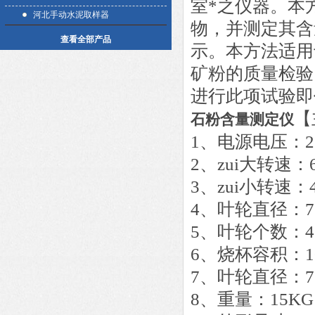
室*之仪器。本
河北手动水泥取样器
物，并测定其含
查看全部产品
示。本方法适用于
矿粉的质量检验。
进行此项试验即
【
石粉含量测定仪
1、电源电
2、zui大转速
3、zui小转速：
4、叶轮直径：75
5、叶轮个
6、烧杯容积：10
7、叶轮直径：75
8、重量：15KG