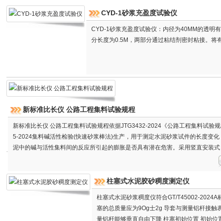
CYD-1砂浆充盈度试验仪
CYD-1砂浆充盈度试验仪：内径为40MM的透明
分长度为0.5M，两部分通过粘结剂密封粘接。将
新标准比长仪 公路工程集料试验规程
新标准比长仪 公路工程集料试验规程依据JTG3432-2024《公路工程集料试验规
5-2024集料碱活性检验(快速砂浆棒法)生产，用于测定水泥砂浆试件的长度变
泥中的碱与活性集料间的反应所引起的膨胀是否具有潜在危害。采用竖直安装式
因瓦合金材质，中间包裹3mm橡胶管。同时符合JC/T603-2004《水泥胶砂干
JGJ52-2006《普通混凝土用砂、石质
柱塞式水泥胶砂稠度测定仪
柱塞式水泥砂浆稠度仪符合GT/T45002-20
塞的总质量应为9Og士2g 导套与测量铝杆接
量铝杆能够垂直自由下降 柱塞初始位置 初始位