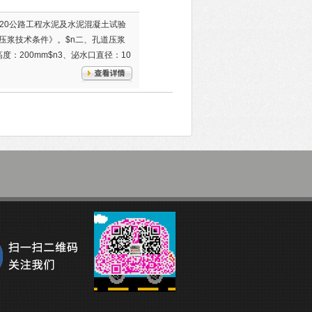
-2020公路工程水泥及水泥混凝土试验
管道压浆技术条件》。$n二、孔道压浆
度：200mm$n3、泌水口直径：10
Pa