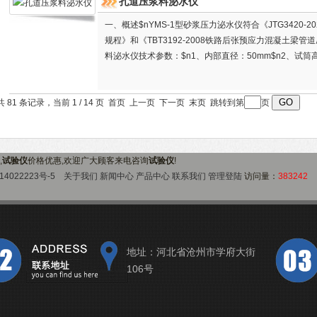
孔道压浆料泌水仪
一、概述$nYMS-1型砂浆压力泌水仪符合《JTG3420
规程》和《TBT3192-2008铁路后张预应力混凝土梁
料泌水仪技术参数：$n1、内部直径：50mm$n2、试筒高
mm$n4、滤网直径：0.08mm$n5、耐压强度：大于0.8M
共 81 条记录，当前 1 / 14 页 首页 上一页
下一页
末页
跳转到第
页
,
试验仪
价格优惠,欢迎广大顾客来电咨询
试验仪
!
14022223号-5
关于我们
新闻中心
产品中心
联系我们
管理登陆
访问量：
383242
地址：河北省沧州市学府大街
106号