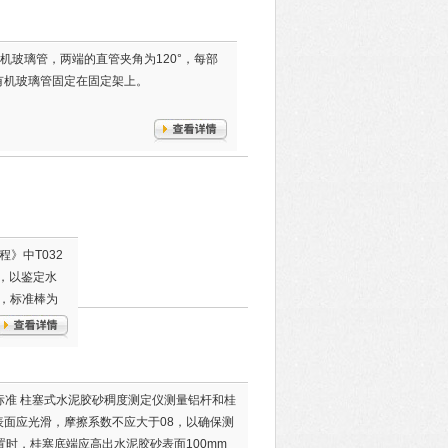
有机玻璃管，两端的直管夹角为120°，每部
有机玻璃管固定在固定架上。
程》中T032
化，以鉴定水
，标准棒为
缩试验方法》、
24A标准 柱塞式水泥胶砂稠度测定仪测量铝杆和桂
触表面应光滑，摩擦系数不应大于08，以确保测
置时，桂塞底端应高出水泥胶砂表面100mm