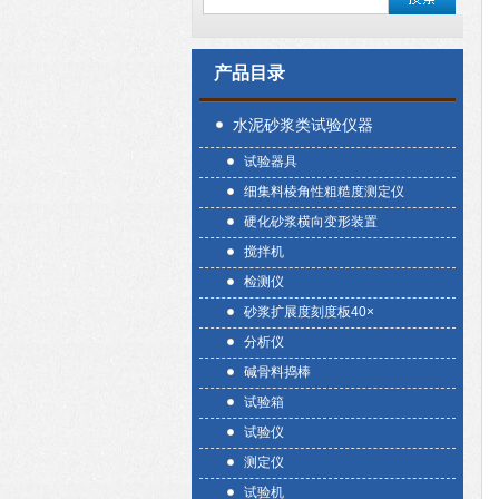
产品目录
水泥砂浆类试验仪器
试验器具
细集料棱角性粗糙度测定仪
硬化砂浆横向变形装置
搅拌机
检测仪
砂浆扩展度刻度板40×
分析仪
碱骨料捣棒
试验箱
试验仪
测定仪
试验机