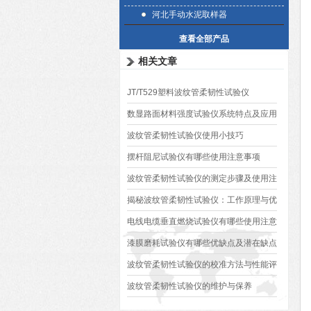
河北手动水泥取样器
查看全部产品
相关文章
JT/T529塑料波纹管柔韧性试验仪
数显路面材料强度试验仪系统特点及应用
波纹管柔韧性试验仪使用小技巧
摆杆阻尼试验仪有哪些使用注意事项
波纹管柔韧性试验仪的测定步骤及使用注
意事项如下
揭秘波纹管柔韧性试验仪：工作原理与优
势全解析
电线电缆垂直燃烧试验仪有哪些使用注意
事项
漆膜磨耗试验仪有哪些优缺点及潜在缺点
波纹管柔韧性试验仪的校准方法与性能评
估
波纹管柔韧性试验仪的维护与保养