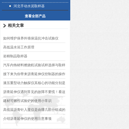
河北手动水泥取样器
查看全部产品
相关文章
如何维护保养外墙保温抗冲击试验仪
高低温水浴工作原理
岩棉制品取样器
汽车内饰材料燃烧机试验试样选择与取样
标准
接下来为你带来沥青延伸仪控制器的操作
说明
液压重型动力触探仪其核心的功能分别是
什么？
沥青延伸仪遇到常见的故障不要慌！看这
里！
建材可燃性试验炉的使用小常识
高低温沥青针入度仪是由哪几部分组成的
呢？
介绍沥青延伸仪的使用注意事项