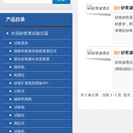
砂浆
砂浆的性质
产品目录
的要求，即
来测定砂浆
水泥砂浆类试验仪器
透水性试验
试验器具
细集料棱角性粗糙度测定仪
砂浆
硬化砂浆横向变形装置
砂浆渗透仪
搅拌机
(例如油毡
检测仪
砂浆扩展度刻度板40×
分析仪
共 2 条记录，当前 1 / 1 页 
碱骨料捣棒
试验箱
试验仪
测定仪
试验机