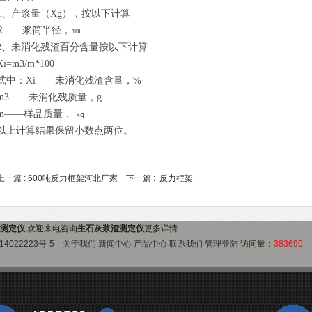
1、产浆量（Xg），按以下计算
R——浆筒半径，㎜
2、未消化残渣百分含量按以下计算
Xi=m3/m*100
式中：Xi——未消化残渣含量，%
m3——未消化残质量，g
m——样品质量， ㎏
以上计算结果保留小数点两位。
上一篇 :
600吨反力框架河北厂家
下一篇 :
反力框架
测定仪
,欢迎来电咨询
生石灰浆渣测定仪
更多详情
14022223号-5
关于我们
新闻中心
产品中心
联系我们
管理登陆
访问量：
383690