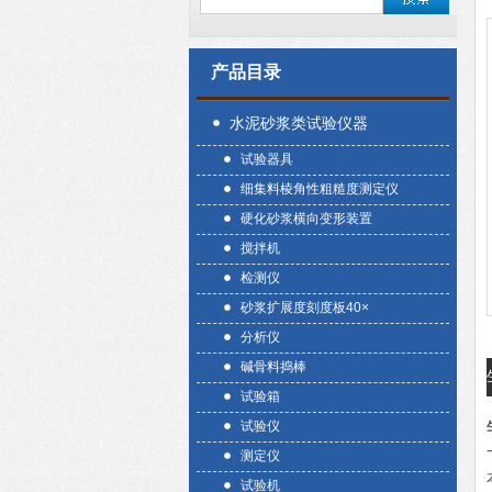
产品目录
水泥砂浆类试验仪器
试验器具
细集料棱角性粗糙度测定仪
硬化砂浆横向变形装置
搅拌机
检测仪
砂浆扩展度刻度板40×
分析仪
碱骨料捣棒
试验箱
试验仪
测定仪
试验机