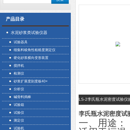
产品目录
水泥砂浆类试验仪器
试验器具
细集料棱角性粗糙度测定仪
硬化砂浆横向变形装置
搅拌机
检测仪
砂浆扩展度刻度板40×
分析仪
碱骨料捣棒
LS-2李氏瓶水泥密度试验
试验箱
李氏瓶水泥密度试
试验仪
一、用途：
测定仪
试验机