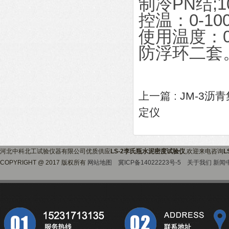
制冷PN结;1
控温：0-10
使用温度：0-
防浮环二套
上一篇 :
JM-3沥
定仪
河北中科北工试验仪器有限公司优质供应
LS-2李氏瓶水泥密度试验仪
,欢迎来电咨询
L
COPYRIGHT @ 2017 版权所有
网站地图
冀ICP备14022223号-5
关于我们
新闻