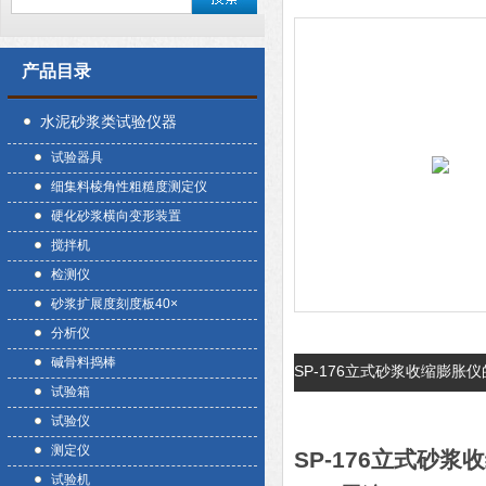
产品目录
水泥砂浆类试验仪器
试验器具
细集料棱角性粗糙度测定仪
硬化砂浆横向变形装置
搅拌机
检测仪
砂浆扩展度刻度板40×
分析仪
碱骨料捣棒
SP-176立式砂浆收缩膨胀
试验箱
试验仪
测定仪
SP-176立式砂浆
试验机