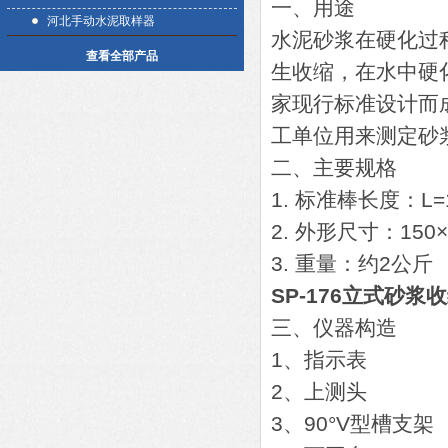
一、用途
河北手动水泥取样器
水泥砂浆在硬化过
查看全部产品
生收缩，在水中硬
家现行标准设计而
工单位用来测定砂
二、主要规格
1. 标准棒长度：L=1
2. 外形尺寸：150×
3. 重量：约2公斤
SP-176立式砂浆
三、仪器构造
1、指示表
2、上测头
3、90°V型槽支架