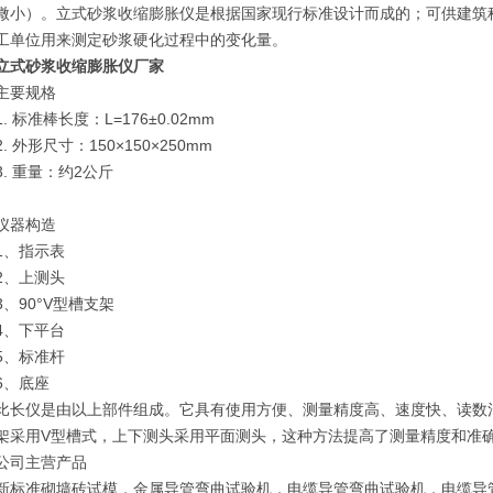
微小）。立式砂浆收缩膨胀仪是根据国家现行标准设计而成的；可供建筑
工单位用来测定砂浆硬化过程中的变化量。
立式砂浆收缩膨胀仪厂家
主要规格
1. 标准棒长度：L=176±0.02mm
2. 外形尺寸：150×150×250mm
3. 重量：约2公斤
仪器构造
1、指示表
2、上测头
3、90°V型槽支架
4、下平台
5、标准杆
6、底座
比长仪是由以上部件组成。它具有使用方便、测量精度高、速度快、读数
架采用V型槽式，上下测头采用平面测头，这种方法提高了测量精度和准
公司主营产品
新标准砌墙砖试模，金属导管弯曲试验机，电缆导管弯曲试验机，电缆导