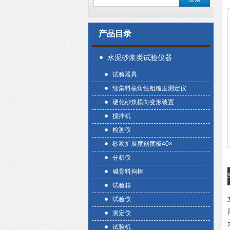
产品目录
水泥砂浆类试验仪器
试验器具
细集料棱角性粗糙度测定仪
硬化砂浆横向变形装置
搅拌机
检测仪
砂浆扩展度刻度板40×
分析仪
碱骨料捣棒
试验箱
试验仪
测定仪
试验机