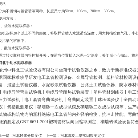
规格
分为不锈钢与钢管喷漆两种。长度尺寸为50cm、100cm、200cm、300cm。
使用方法：
1、袋装水泥取样器：
随机选择20个以上不同的部位，将取样管插入水泥适当深度，用大拇指按住气孔，小
受污染的容器中。
2、散装水泥取样器：
通过转动取样器内管控制开关，在适当位置插入水泥一定深度，关闭后小心抽出。将
河北手动水泥取样器
沧州中科北工
试验仪器有限公司
坐落于试验仪器之乡，致力于新标准仪器
据国家标准较早研发
电工套管检测设备、金属导管检测、塑料管材检测设
备，混凝土试验仪器、水泥砂浆试验仪器、公路土工试验仪器、防水卷材
丨电缆导管弯曲试验机
丨电缆导管耐热试验装置丨塑料管材划线器丨电工
压力试验机丨电工套管弯曲试验机丨弯曲固定装置丨球压试验仪丨全自动
仪丨氧指数测定仪丨
砌墙砖一次成型试模及砌墙砖二
次成型试模
等，生产要
筑物或构筑物内的塑料绝缘电工套管的内外径的检测，抗冲击性能、弯曲
能的测定及GBT 6671-2001塑料管材纵向回缩率测定
、砌墙砖试验设备符
上一篇 :
河北砂浆分层度仪
下一篇 :
河北混凝土增实因数测定仪