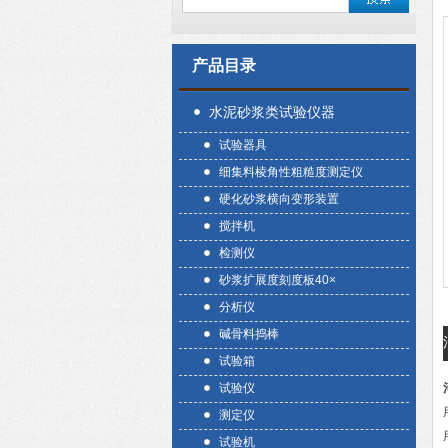
产品目录
水泥砂浆类试验仪器
试验器具
细集料棱角性粗糙度测定仪
硬化砂浆横向变形装置
搅拌机
检测仪
砂浆扩展度刻度板40×
分析仪
碱骨料捣棒
试验箱
试验仪
测定仪
试验机