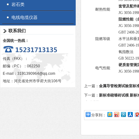
岩石类
套管及配件
耐热性能
JG 3050-1
电线电缆仪器
阻燃性能（
JG 3050-1
联系我们
GBT 240
阻燃等级
水平法和垂
全国统一热线：
GBT 240
氧指数法
GB 5022
传真（FAX）：
硬质套管测
邮编（P.C）：062250
电气性能
JG 3050-1
E-mail：
3191390964@qq.com
地址：河北省沧州市学府大街106号
上一篇：
金属导管检测试验室标
下一篇：
新标准砌墙砖试模 新标
成型试模
分享到：