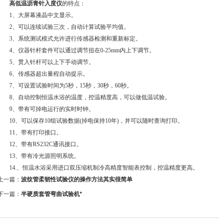
高低温沥青针入度仪
的特点：
1、大屏幕液晶中文显示。
2、可以连续试验三次，自动计算试验平均值。
3、系统测试模式允许进行传感器检测和重新标定。
4、仪器针杆套件可以通过调节扭在0-25mm内上下调节。
5、贯入针杆可以上下手动调节。
6、传感器超出量程自动提示。
7、可设置试验时间为5秒，15秒，30秒，60秒。
8、自动控制恒温水浴的温度，控温精度高，可以做低温试验。
9、带有可掉电运行的实时时钟。
10、可以保存10组试验数据(掉电保持10年)，并可以随时查询打印。
11、带有打印接口。
12、带有RS232C通讯接口。
13、带有冷光源照明系统。
14.、恒温水浴采用进口双压缩机制冷高精度智能表控制，控温精度更高。
上一篇：
波纹管柔韧性试验仪的操作方法其实很简单
下一篇：
半硬质套管弯曲试验机*