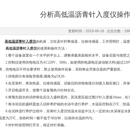
分析高低温沥青针入度仪操
更新时间：2019-06-16 点击次数：19
高低温沥青针入度仪
由机座，立柱及针杆释放器，位移传感器，工作照明灯，温度
高低温沥青针入度仪
的使用和操作方法：
1.整个设备放置在一个水平的平台上，调整承载表面相对水平。设备后面与墙壁之间
2.控制仪使用供电电压为AC220V、50Hz，如使用的电源电压波动较大时(超过22
用，供电电压不符合要求时，禁止使用操作设备，否则将会导致仪器的严重损坏。
3.供电部分有保险管插座;规格为φ5X20-
4.在安装时，将加热器、位移传感器、试验仪的供电电缆分别接入相应接口，并保
5.开启电源开关，使整个设备预热10分钟左右。
6.将预先脱水的试样熔化后注入盛样皿内，其深度应超过预计针入度值10mm，在15-3
7.将冷却后的盛样皿放入试样养护箱的水浴中进行养护，水温应控制在25℃，恒温时间1
8.在试样进行养护过程中，应将针入度仪恒温水浴盆中注入一定的水(水深保证水面
温度为25℃，加热时间一般不低于30分钟，以保持水温的均匀。
9.对针时按照明灯开关，保证对针准确。