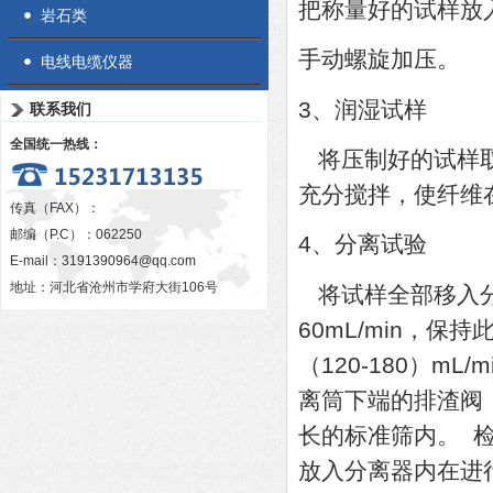
把称量好的试样放
岩石类
手动螺旋加压。
电线电缆仪器
3、润湿试样
联系我们
全国统一热线：
将压制好的试样取出
充分搅拌，使纤维
传真（FAX）：
邮编（P.C）：062250
4、分离试验
E-mail：
3191390964@qq.com
地址：河北省沧州市学府大街106号
将试样全部移入分
60mL/min，
（120-180）m
离筒下端的排渣阀
长的标准筛内。 
放入分离器内在进