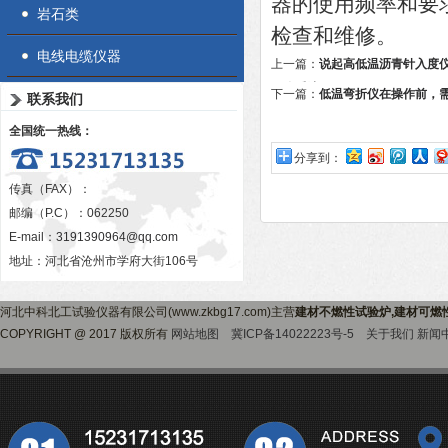
器的使用频率和要
岩石类
检查和维修。
电线电缆仪器
上一篇：
说起高低温沥青针入度
什么看法呢？
下一篇：
低温弯折仪在操作前，
联系我们
全国统一热线：
分享到：
传真（FAX）：
邮编（P.C）：062250
E-mail：
3191390964@qq.com
地址：河北省沧州市学府大街106号
河北中科北工试验仪器有限公司(www.zkbg17.com)主营
建材不燃性试验炉,建材可燃
COPYRIGHT @ 2017 版权所有
网站地图
冀ICP备14022223号-5
关于我们
新闻