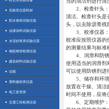
砖瓦类试验设备
当的清洁剂进行清
2、检查针头：针
实验室仪器耗材
清洁。检查针头是
防水卷材试验仪器
头，以去除沥青残
油漆涂料试验仪器
3、校准仪器：定
校准应按照仪器的
水泥砂浆类试验仪器
的测量结果与标准
钢筋钢管检测仪器
4、润滑和防锈：
建筑材料试验仪器
使用适当的润滑剂
可以使用防锈剂进
试模
5、储存和环境：
塑料建材类仪器
放置在干燥、清洁
电工套管类
时间不使用，应将
6、定期维护：除
交通工程检测仪器