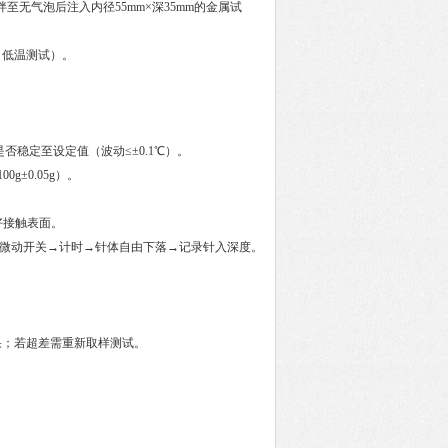
至无气泡后注入内径55mm×深35mm的金属试
（低温测试）。
稳定至设定值（波动≤±0.1℃）。
±0.05g）。
好接触表面。
发微动开关→计时→针体自由下落→记录针入深度。
；若超差需重新取样测试。