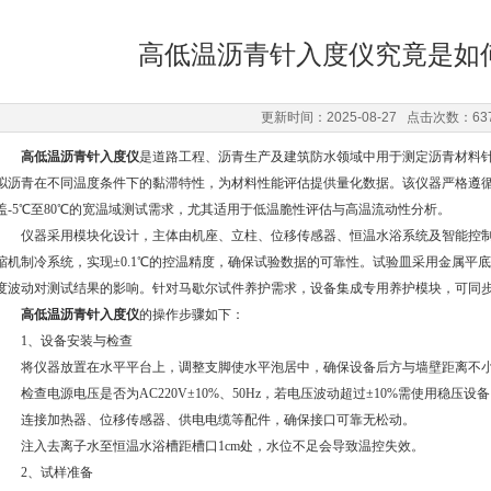
高低温沥青针入度仪究竟是如
更新时间：2025-08-27 点击次数：63
高低温沥青针入度仪
是道路工程、沥青生产及建筑防水领域中用于测定沥青材料
拟沥青在不同温度条件下的黏滞特性，为材料性能评估提供量化数据。该仪器严格遵循GB/
盖-5℃至80℃的宽温域测试需求，尤其适用于低温脆性评估与高温流动性分析。
仪器采用模块化设计，主体由机座、立柱、位移传感器、恒温水浴系统及智能控制系统
缩机制冷系统，实现±0.1℃的控温精度，确保试验数据的可靠性。试验皿采用金属平
度波动对测试结果的影响。针对马歇尔试件养护需求，设备集成专用养护模块，可同
高低温沥青针入度
仪
的操作步骤如下：
1、设备安装与检查
将仪器放置在水平平台上，调整支脚使水平泡居中，确保设备后方与墙壁距离不小于
检查电源电压是否为AC220V±10%、50Hz，若电压波动超过±10%需使用稳压设
连接加热器、位移传感器、供电电缆等配件，确保接口可靠无松动。
注入去离子水至恒温水浴槽距槽口1cm处，水位不足会导致温控失效。
2、试样准备