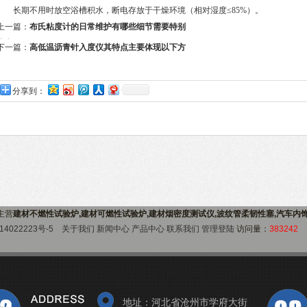
长期不用时放空浴槽积水，断电存放于干燥环境（相对湿度≤85%）。
上一篇：
布氏粘度计的日常维护有哪些细节需要特别
注意
下一篇：
高低温沥青针入度仪其特点主要体现以下方
面
分享到：
)主营
建材不燃性试验炉,建材可燃性试验炉,建材烟密度测试仪,波纹管柔韧性塞,汽车内
14022223号-5
关于我们
新闻中心
产品中心
联系我们
管理登陆
访问量：
383242
地址：河北省沧州市学府大街