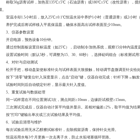
称取50g沥青试样，加热至135℃±5℃（石油沥青）或180℃±5℃（改性沥青），搅拌
模。
室温冷却1.5小时后，放入25℃±0.1℃恒温水浴中养护1小时（普通沥青）或2小时
养护完成后将试样移入平底保温皿，确保水面高出试样表面至少10mm。
3、仪器参数设置
开启电源，预热设备10分钟。
通过控制面板设置目标温度（如25℃），启动制冷/加热系统，观察15分钟内温度是否
设置试验时间（默认5秒，可调整为15、30、60秒），选择砝码组合（标准测试用100g
4、对针与启动测试
松开手把，移动盘架使标准针尖与试样表面大致接触，转动调节盘微调至针尖恰
按下“清零”键复位针入深度显示，点击“启动”键，仪器自动完成：针杆下降→触
试验时间到后自动锁定针杆，显示最大针入度值。
5、重复试验与数据处理
同一试样需在不同位置测试3次，测点间距≥10mm，边缘距试模壁≥15mm。
三次测试完成后，仪器自动计算平均值并显示。若相对偏差≤2%，取平均值为结果
按“打印”键输出单次或三次试验结果及平均值。
6、试验后清理与维护
每次试验后用无水乙醇擦拭标准针，去除残留沥青，保持针尖光滑。
恒温浴用水每3个月更换一次去离子水，防止水垢堵塞循环管路。