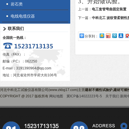
3、开始做试验。
岩石类
上一篇：
电工套管弯曲固定装置
电线电缆仪器
下一篇：
中科北工 波纹管柔韧性度
联系我们
分享到：
全国统一热线：
传真（FAX）：
邮编（P.C）：062250
E-mail：
3191390964@qq.com
地址：河北省沧州市学府大街106号
河北中科北工试验仪器有限公司(www.zkbg17.com)主营
建材不燃性试验炉,建材可燃
COPYRIGHT @ 2017 版权所有
网站地图
冀ICP备14022223号-5
关于我们
新闻