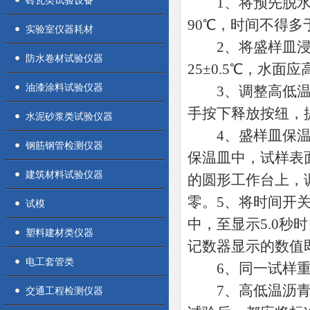
砖瓦类试验设备
1、将预先脱水的
90℃，时间不得多
实验室仪器耗材
2、将盛样皿浸入
防水卷材试验仪器
25±0.5℃，水面
油漆涂料试验仪器
3、调整高低温沥
手按下释放按纽，
水泥砂浆类试验仪器
4、盛样皿保温1—
钢筋钢管检测仪器
保温皿中，试样表
建筑材料试验仪器
的圆形工作台上，
零。5、将时间开
试模
中，至显示5.0
塑料建材类仪器
记数器显示的数值
电工套管类
6、同一试样重
7、高低温沥青针
交通工程检测仪器