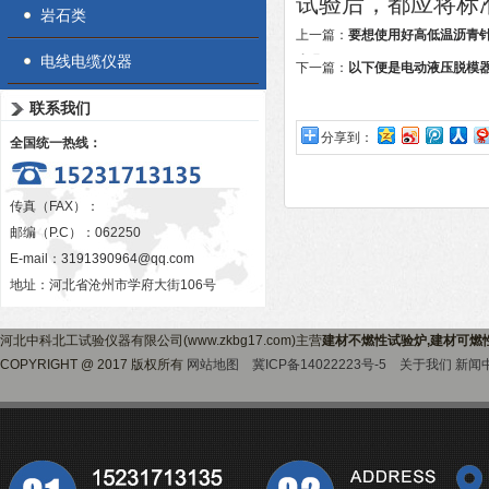
试验后，都应将标
岩石类
上一篇：
要想使用好高低温沥青
电线电缆仪器
步骤
下一篇：
以下便是电动液压脱模
联系我们
分享到：
全国统一热线：
传真（FAX）：
邮编（P.C）：062250
E-mail：
3191390964@qq.com
地址：河北省沧州市学府大街106号
河北中科北工试验仪器有限公司(www.zkbg17.com)主营
建材不燃性试验炉,建材可燃
COPYRIGHT @ 2017 版权所有
网站地图
冀ICP备14022223号-5
关于我们
新闻