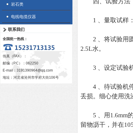
四、试验方法
岩石类
电线电缆仪器
1 、量取试样：4-
联系我们
2 、将试验用圆
全国统一热线：
2.5L水。
传真（FAX）：
邮编（P.C）：062250
3 、设定试验机
E-mail：
3191390964@qq.com
地址：河北省沧州市学府大街106号
4 、待试验机停
丢损。细心使用洗
5 、用1.6mm
留物沥干，并在1