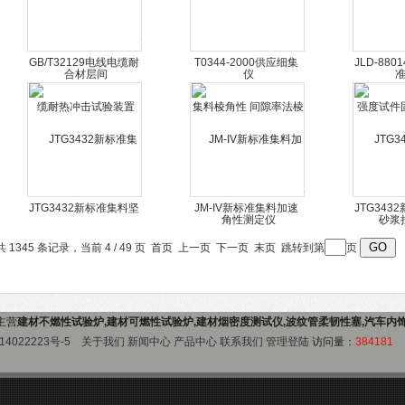
GB/T32129电线电缆耐
T0344-2000供应细集
JLD-88
热冲击试验装置
料棱角性 间隙率法棱
度试件固
角性测定仪
浆拉
JTG3432新标准集料坚
JM-IV新标准集料加速
JTG343
固性测定仪新标试验仪
磨光机沥青粗细集料
杉矶磨耗试
共 1345 条记录，当前 4 / 49 页
首页
上一页
下一页
末页
跳转到第
页
器
磨
)主营
建材不燃性试验炉,建材可燃性试验炉,建材烟密度测试仪,波纹管柔韧性塞,汽车内
14022223号-5
关于我们
新闻中心
产品中心
联系我们
管理登陆
访问量：
384181