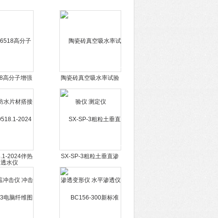
518高分子增强
陶瓷砖真空吸水率试验
片材搭接缝不
仪 测定仪
水仪
8.1-2024伴热
SX-SP-3粗粒土垂直渗
仪 冲击试验
透变形仪 水平渗透仪
仪