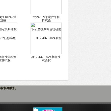
014拉伸粘结强
PM240-IV平磨仪平板
定夹具建筑砂
研磨机颜料色粉研磨试
伸试验
验仪
2新标准集料洛
JTG3432-2024新标准
验机 隔板式
摩擦系数标定固定器槽
耗机
型钢直尺试验
饰材料燃烧机