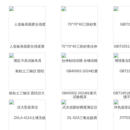
人造板表面胶合强度测
70*70*40三联砂浆拉伸
GB\T26
定卡具试验夹具
粘结试模 全钢试模试验
复合防水
模具
透
粗粒土三轴仪 固结仪大
GB45002-2024柱塞式
GBT1951
型直剪仪
水泥胶砂稠度测定仪
器室温冲击