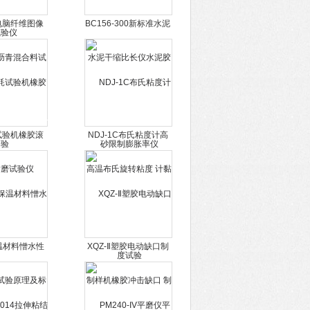
33电脑纤维图像
BC156-300新标准水泥
青混合料试验
干缩比长仪水泥胶砂限
制膨胀率仪
试验机橡胶滚
NDJ-1C布氏粘度计高
磨试验仪
温布氏旋转粘度 计黏度
试验
保温材料憎水性
XQZ-Ⅱ塑胶电动缺口制
验原理及标准
样机橡胶冲击缺口 制样
规范
试验