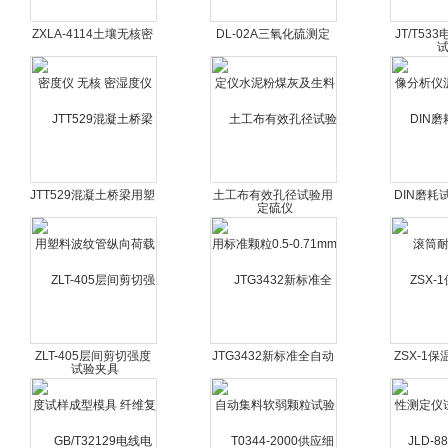
ZXLA-4114土壤无核密
DL-02A三氧化硫测定
JT/T5
度仪 无核 密湿度仪
仪水泥粉煤灰及生料定
分析仪沥
硫仪
JTT529混凝土桥梁用塑
土工布有效孔径试验用
DIN磨耗
料波纹管纵向荷载试验
标准颗粒0.5-0.71mm
筒耐
夹具
ZLT-405层间剪切强度
JTG3432新标准全自动
ZSX-1
试样成型模具 纤维复合
集料软弱颗粒试验仪
测定仪试
材层间