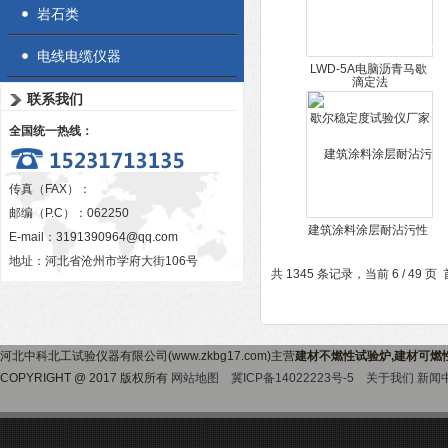
岩石类
电线电缆仪器
LWD-5A电脑沥青马歇
尔稳定度试验仪厂家
联系我们
全国统一热线：
传真（FAX）：
邮编（P.C）：062250
建筑涂料涂层耐沾污性
E-mail：
3191390964@qq.com
试验用灰标准样品200g
地址：河北省沧州市学府大街106号
共 1345 条记录，当前 6 / 49 页
河北中科北工试验仪器有限公司(www.zkbg17.com)主营
建材不燃性试验炉,建材可燃
COPYRIGHT @ 2017 版权所有
网站地图
冀ICP备14022223号-5
关于我们
新闻