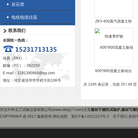
岩石类
电线电缆仪器
ZKY-400蒸汽混凝土快
速养护箱
联系我们
全国统一热线：
传真（FAX）：
邮编（P.C）：062250
600*800混凝土振动台
E-mail：
3191390964@qq.com
砼试样磁力振动试验装
地址：河北省沧州市学府大街106号
共 1345 条记录，当前 25 / 49 
置
河北中科北工试验仪器有限公司(www.zkbg17.com)主营
建材不燃性试验炉,建材可燃
COPYRIGHT @ 2017 版权所有
网站地图
冀ICP备14022223号-5
关于我们
新闻